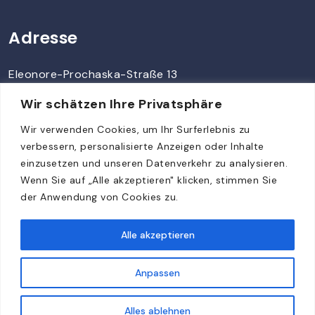
Adresse
Eleonore-Prochaska-Straße 13
14480 Potsdam
Wir schätzen Ihre Privatsphäre
Wir verwenden Cookies, um Ihr Surferlebnis zu
Kontakt
verbessern, personalisierte Anzeigen oder Inhalte
einzusetzen und unseren Datenverkehr zu analysieren.
Wenn Sie auf „Alle akzeptieren" klicken, stimmen Sie
info@vtspro.de
der Anwendung von Cookies zu.
+49 331 23618818
Alle akzeptieren
DACH & Italien: Projektanfragen willkommen
VTSPRO prueft Anfragen individuell fuer Sicherheit,
Anpassen
Monitoring, Alarmtechnik und IT-Infrastruktur.
Datenschutzerklarung
Impressum
Projekt anfragen
+49 331 23618818
Alles ablehnen