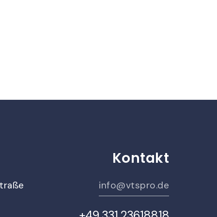
Kontakt
traße
info@vtspro.de
+49 331 23618818