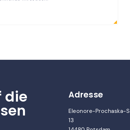
f die
Adresse
ssen
Eleonore-Prochaska-S
13
14480 Potsdam